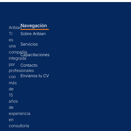
Navegación
Aribian
TI
Sobre Aribian
es
Servicios
una
compañía
Capacitaciones
integrada
por
Contacto
profesionales
Envianos tu CV
con
más
de
15
años
de
experiencia
en
consultoría