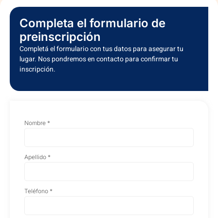
Configurar contabilidad de activos fijos.
Ejecutar procesos financieros confiables.
Completa el formulario de
Generar reportes de alta calidad para decisiones
estratégicas.
preinscripción
Completá el formulario con tus datos para asegurar tu
Inscribirme
lugar. Nos pondremos en contacto para confirmar tu
inscripción.
Nombre
*
Apellido
*
Teléfono
*